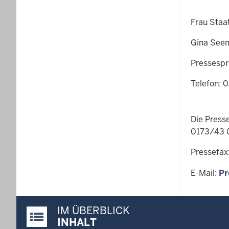
Frau Staa
Gina See
Pressespr
Telefon: 
Die Press
0173/43 
Pressefa
E-Mail:
Pr
IM ÜBERBLICK
Justiz-Portal im Überblick:
INHALT