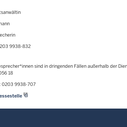
tsanwältin
mann
echerin
0203 9938-832
esprecher*innen sind in dringenden Fällen außerhalb der Die
056 18
x: 0203 9938-707
essestelle